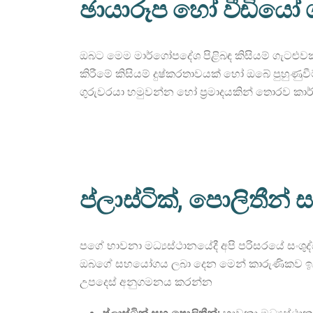
ඡායාරූප හෝ වීඩියෝ 
ඔබට මෙම මාර්ගෝපදේශ පිළිබඳ කිසියම් ගැටළ
කිරීමේ කිසියම් දුෂ්කරතාවයක් හෝ ඔබේ පුහුණු
ගුරුවරයා හමුවන්න හෝ ප්‍රමාදයකින් තොරව කා
ප්ලාස්ටික්, පොලිතීන්
පගේ භාවනා මධ්‍යස්ථානයේදී අපි පරිසරයේ සංශුද
ඔබගේ සහයෝගය ලබා දෙන මෙන් කාරුණිකව ඉල්ලා ස
උපදෙස් අනුගමනය කරන්න