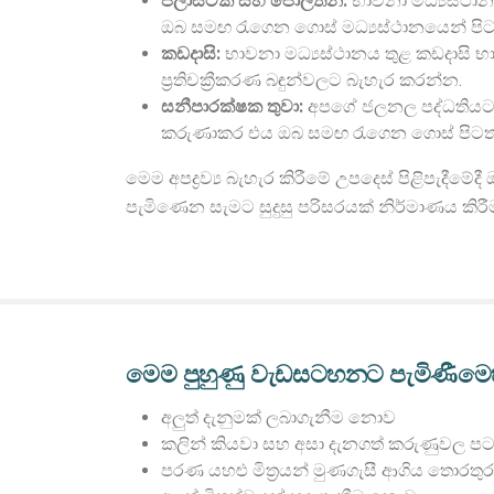
ප්ලාස්ටික් සහ පොලිතීන්:
භාවනා මධ්‍යස්ථානය
ඔබ සමඟ රැගෙන ගොස් මධ්‍යස්ථානයෙන් පිටත 
කඩදාසි:
භාවනා මධ්‍යස්ථානය තුළ කඩදාසි භ
ප්‍රතිචක්‍රීකරණ බඳුන්වලට බැහැර කරන්න.
සනීපාරක්ෂක තුවා:
අපගේ ජලනල පද්ධතියට බාධ
කරුණාකර එය ඔබ සමඟ රැගෙන ගොස් පිටත ප්
මෙම අපද්‍රව්‍ය බැහැර කිරීමේ උපදෙස් පිළිපැද
පැමිණෙන සැමට සුදුසු පරිසරයක් නිර්මාණය කිර
මෙම පුහුණු වැඩසටහනට පැමිණීමෙ
අලුත් දැනුමක් ලබාගැනීම නොව
කලින් කියවා සහ අසා දැනගත් කරුණුවල පට
පරණ යහළු මිත්‍රයන් මුණගැසී ආගිය තොරතු