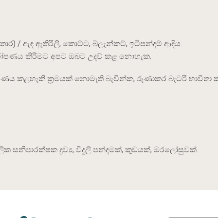
;
ර) / ඇඳ ඇතිරිලි, කොට්ට, බ්ලැන්කට්, ඉටිපන්දම් ආදිය.
ආරෝපණය කිරීමට අපට ඔබට උදව් කළ නොහැක.
ිචක්‍රීකරණය කළහැකි ක්‍රමයක් නොමැති බැවින්ක, රුණාකර බැටරි භාවිත
ක සනීපාරක්ෂක ද්‍රව්‍ය, විදුලි පන්දමක්, කුඩයක්, ඔරලෝසුවක්.