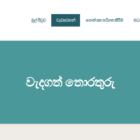
මුල් පිටුව
වැඩසටහන්
පොත් සහ පටිගත කිරීම්
මධ්
වැදගත් තොරතුරු