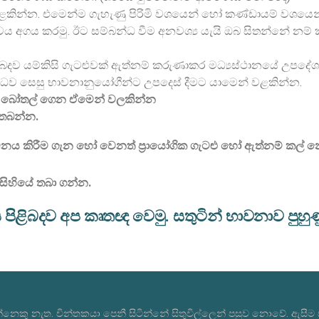
ළකින්න. එමෙන්ම ගැහැණු පිරිමි වශයෙන් හෝ කණ්ඩායම් වශයෙන
ය අගය කරමු. ඊට සම්බන්ධ වීම අනවශ්‍ය යැයි ඔබ සිතන්නේ නම
ිබදව යම්කිසි ගැටළුවක් ඇත්නම් කරුණාකර මධ්‍යස්ථානයේ උපදේ
්ධව සෙසු භාවනානුයෝගීන්ට උපදෙස් දීමට යාමෙන් වළකින්න.
ර බෝතල් ගෙන ඒමෙන් වලකින්න
ර තබන්න.
 කිරීම ගැන හෝ වෙනත් ප්‍රායෝගික ගැටළු හෝ ඇත්නම් කල
 සිහියේ තබා ගන්න.
ළිබදව අප කෘතඥ වෙමු. සතුටින් භාවනාව පුහුණ
්නෙකු නැත. චින්තකයා පෙනී සිටින්නේ සිතුවිල්ලෙන් පසුව නොවේ. ඇසීම 