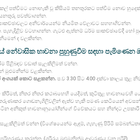
් පත්වීමට නොහැකි වූ කිසියම් තනතුරකට පත්වීම නොව හුදෙක් සත
ට යනතුරු පවත්වාගන්න.
සාකච්ඡාවලට අනිවාර්යෙන්ම නියමිත වේලාවට සහභාගිවන්න.
පැහැදිළිව වටහාගන්න. ගැටළු ඇත්නම් ධර්ම සාකච්ඡාවේදී හෝ පු
ැනීමෙන් ද වලකින්න.
යේ නේවාසික භාවනා පුහුණුවීම සඳහා පැමිණෙන ඔ
රීම පිළිබඳව වඩාත් සැලකිලිමත් වන්න.
න් මුළුමනින්ම වළකින්න.
ෙහි අංගයක් කොට සළකන්න.
ප.ව 3.30 සිට 4.00 දක්වා කාලය තුළ න
ිච්චි කිරීමත්, නිතර නිතර කථාබහෙහි යෙදීමත්, කුටිතුළ භාවනාව
ම් කරුණාකර ගොඩනැගිලිවලින් ඈත්ව හැකි පමණ කෙටියෙන් අවසන
ුළ සිටින අනිකුත් භාවනානුයෝගීන්ගේ විවේකයට සහ නින්දට උපකාරී 
 සැළකිලිමත් වන්න (විශේෂයෙන්ම ඇඳුම්, ගැහැණු පිරිමි සම්බන
් පරිහරණය කරන්න. (ශරීරය මුළුමනින්ම ආවරණය වන පරිදි)