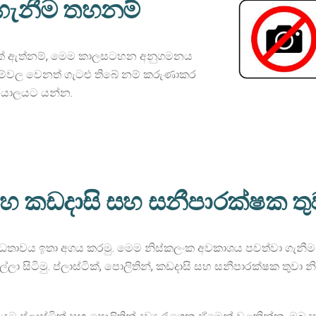
ගැනීම තහනම්
ුවක් ඇත්නම්, මෙම කාලසටහන අනුගමනය
වීම්වල වෙනත් ගැටළු තිබේ නම් කරුණාකර
ර්යාලයට යන්න.
 සහ කඩදාසි සහ සනීපාරක්ෂක ත
්ධතාවය ඉතා අගය කරමු. මෙම නිස්කලංක අවකාශය පවත්වා ගැනීම සඳ
ිටිමු. ප්ලාස්ටික්, පොලිතින්, කඩදාසි සහ සනීපාරක්ෂක තුවා 