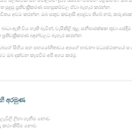
ට ප්ලාස්ටික් සහ පොලිතින් ද්‍රව්‍ය රැගෙන ඒමෙන් වළකින්න. ඔබ 
සුදුසු ප්‍රතිචක්‍රීකරණ පහසුකම්වල ඒවා බැහැර කරන්න.
ාවිතය අවම කරන්න. ඔබ සතුව කඩදාසි අපද්‍රව්‍ය තිබේ නම්, කරු
ා ඇති විය හැකි බැවින්, වැසිකිළි තුළ සනීපාරක්ෂක තුවා සේදීම 
‍රතිචක්‍රීකරණ බඳුන්වලට බැහැර කරන්න.
ීමේදී ඔබගේ සිහිය සහ සහයෝගීතාවය අපගේ භාවනා මධ්‍යස්ථානයේ ස
ීමට ඔබ දක්වන කැපවීම අපි අගය කරමු.
හි අරමුණ
ලැවිලි ලිහා ගැනීම නොව
රු කථා කිරීම නොව