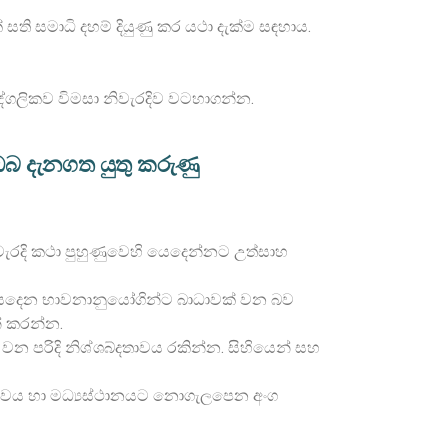
ි සමාධි දහම් දියුණු කර යථා දැක්ම සඳහාය.
ද්ගලිකව විමසා නිවැරදිව වටහාගන්න.
බ දැනගත යුතු කරුණු
ිවැරදි කථා පුහුණුවෙහි යෙදෙන්නට උත්සාහ
ෙහි ‍යෙදෙන භාවනානුයෝගින්ට බාධාවක් වන බව
් කරන්න.
වන පරිදි නිශ්ශබ්දතාවය රකින්න. සිහියෙන් සහ
්ධතාවය හා මධ්‍යස්ථානයට නොගැලපෙන අංග