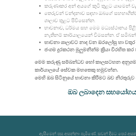
කරුණාකර අන් අයගේ කුටි තුළට යාමෙන් ව
තෙරුවන් වන්දනාව සඳහා ඔබගේ සහභාගිත්ව
ශාලාව තුළට පිවිසෙන්න.
භාවනාව, ධර්මය සහ මෙම මධ්‍යස්ථානය පිළ
නැතිනම් කාර්යාලයෙන් විමසන්න. ඒ සමිබන
භාවනා ශාලාවට නාද වන ඔරලෝසු හා වතු
ජංගම දුරකථන මුලුමනින්ම ක්‍රියා විරහිත ක
මෙම කරුණු සම්බන්ධව හෝ කාලසටහන අනුගමනය
කාර්යාලයේ සේවක මහතෙකු හමුවන්න.
මෙහි ඔබ සිටිනුයේ භාවනා කිරීමට බව නිරතුරුව
ඔබ ලබාදෙන සහයෝගය පි
ඇසීමෙන් පසු අසන්නා පැමිණේ. සවන් දීමට පෙර අසන