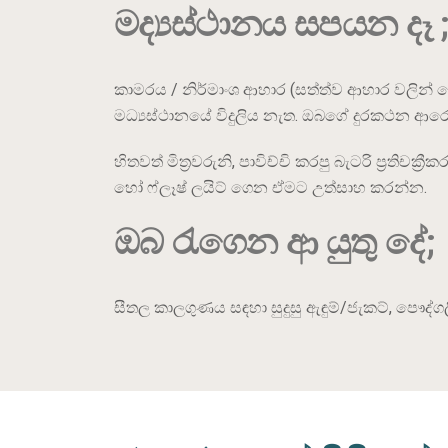
මද්‍යස්ථානය සපයන දෑ 
කාමරය / නිර්මාංශ ආහාර (සත්ත්ව ආහාර වලින් තො
මධ්‍යස්ථානයේ විදුලිය නැත. ඔබගේ දුරකථන 
හිතවත් මිත්‍රවරුනි, පාවිච්චි කරපු බැටරි ප්‍රත
හෝ ෆ්ලෑෂ් ලයිට් ගෙන ඒමට උත්සාහ කරන්න.
ඔබ රැගෙන ආ යුතු දේ;
සීතල කාලගුණය සඳහා සුදුසු ඇඳුම්/ජැකට්, පෞද්ගලි