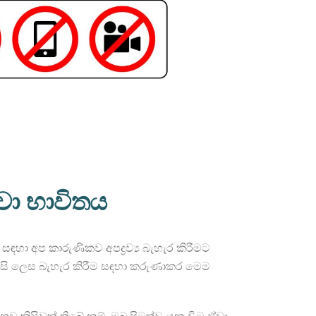
ුවා භාවිතය
හා අප කාරුණිකව අපද්‍රව්‍ය බැහැර කිරීමට
නිසි ලෙස බැහැර කිරීම සඳහා කරුණාකර මෙම