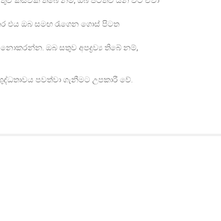
සතුව කිසිවක් තිබේ නම්, ඔබ පිටත්ව යන විට ඒවා
ණාකර එය ඔබ සමඟ රැගෙන ගොස් පිටත
නොකරන්න. ඔබ සතුව අපද්‍රව්‍ය තිබේ නම්,
ංශුද්ධතාවය පවත්වා ගැනීමට උපකාරී වේ.