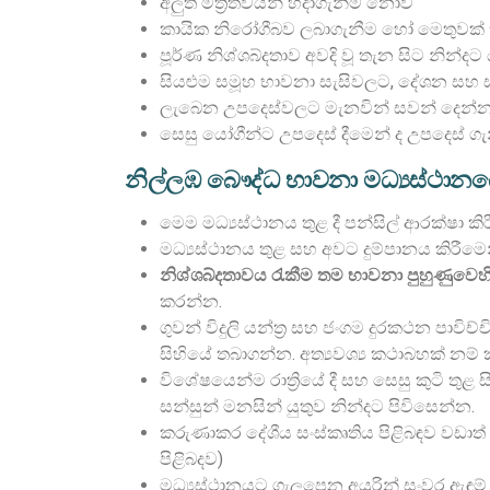
අලුත් මිත්‍රත්වයන් හදාගැනීම නොව
කායික නිරෝගීබව ලබාගැනීම හෝ මෙතුවක් කල
පූර්ණ නිශ්ශබ්දතාව අවදි වූ තැන සිට නින්ද
සියළුම සමූහ භාවනා සැසිවලට, දේශන සහ 
ලැබෙන උපදෙස්වලට මැනවින් සවන් දෙන්න. 
සෙසු යෝගීන්ට උපදෙස් දීමෙන් ද උපදෙස් ග
නිල්ලඹ බෞද්ධ භාවනා මධ්‍යස්ථාන
මෙම මධ්‍යස්ථානය තුළ දී පන්සිල් ආරක්ෂා කි
මධ්‍යස්ථානය තුළ සහ අවට දුම්පානය කිරීමෙ
නිශ්ශබ්දතාවය රැකීම තම භාවනා පුහුණුව
කරන්න.
ගුවන් විදුලි යන්ත්‍ර සහ ජංගම දුරකථන පාව
සිහියේ තබාගන්න. අත්‍යවශ්‍ය කථාබහක් න
විශේෂයෙන්ම රාත්‍රියේ දී සහ සෙසු කුටි ත
සන්සුන් මනසින් යුතුව නින්දට පිවිසෙන්න.
කරුණාකර දේශීය සංස්කෘතිය පිළිබඳව වඩාත්
පිළිබදව)
මධ්‍යස්ථානයට ගැලපෙන අයුරින් සංවර ඇඳුම