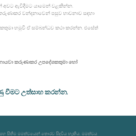
් අවට ඇවිදීමට යාමෙන් වළකින්න.
් කරුණාකර වන්දනාවෙන් පසුව භාවනාව සඳහා
ශකතුමා හමුවී ඒ සම්බන්ධව කථා කරන්න. එසේත්
් නොයවා කරුණාකර උපදේශකතුමා හෝ
ු වීමට උත්සාහ කරන්න.
සහ සිතීම මමත්වයෙන් තොරව සිදුවිය හැකිය. මමත්වය