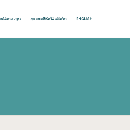
‍යස්ථානය ගැන
අප හා සම්බන්ධ වෙන්න
ENGLISH