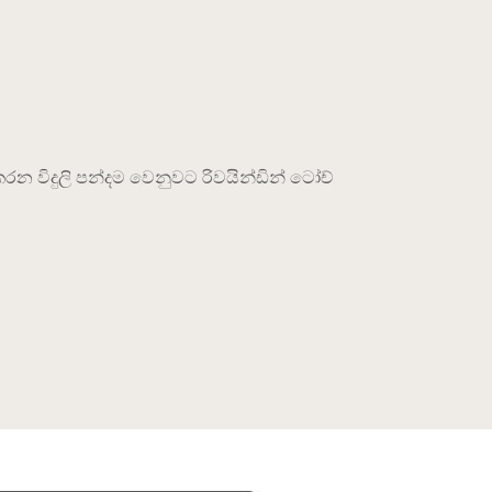
ා කරන විදුලි පන්දම වෙනුවට රිවයින්ඩින් ටෝච්