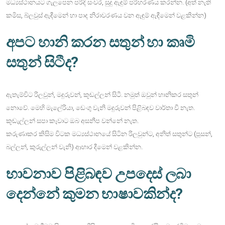
මධ්‍යස්ථානයට ගැලපෙන පරිදි සංවර, සුදු ඇඳුම් පරිහරණය කරන්න. (අත් නැති
කමිස, බ්ලවුස් ඇඳීමෙන් හා පාද නිරාවරණය වන ඇඳුම් ඇඳීමෙන් වළකින්න)
අපට හානි කරන සතුන් හා කෘමි
සතුන් සිටීද?
ඇතැම්විට රිලවුන්, මදුරුවන්, කූඬල්ලන් සිටී. නමුත් ඔවුන් හානිකර සතුන්
නොවේ. මෙහි මැලේරියා, ඩෙංගු වැනි මදුරුවන් පිළිබඳව වාර්තා වී නැත.
කූඬැල්ලන් සපා කෑවාට ඔබ අසනීප වන්නේ නැත.
කරුණාකර කිසිම විටක මධ්‍යස්ථානයේ සිටින රිලවුන්ට, අනිත් සතුන්ට (පූසන්,
බල්ලන්, කුරුල්ලන් වැනි) ආහාර දීමෙන් වළකින්න.
භාවනාව පිළිබඳව උපදෙස් ලබා
දෙන්නේ කුමන භාෂාවකින්ද?