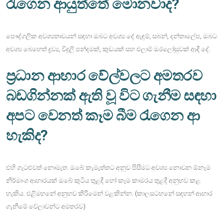
රැගෙන ආයුත්තේ මොනවාද?
පෞද්ගලික අවශ්‍යතාවයන් සඳහා ඔබට අවශ්‍ය දේ ඇඳුම්, සබන්, දන්තාලේප, ඔබට
අවශ්‍ය බෙහෙත් ද්‍රව්‍ය, විදුලි පන්දමක්, කුඩයක් සහ එලාම් ඔරලෝසුවක් ආදී දේ.
ප්‍රධාන ආහාර වේල්වලට අමතරව
බඩගින්නක් ඇති වූ විට ගැනීම සඳහා
අපට වෙනත් කෑම බීම රැගෙන ආ
හැකිද?
එහි ගැටළුවත් නොමැත. ඔබේ කැමැත්තට අනුව පිසීමට අවශ්‍ය නොවන ඕනෑම
නිර්මාංශ ආහාරයක් ඔබේ කුටිය තුළදී හෝ කෑම කාමරය තුළදී අනුභව කළ
හැකිය. එළිමහනේ අනුභව කිරීමෙන් වළකින්න. (කාලසටහනේ සඳහන් ආහාර
ගැනීමේ වේලාවන්ට අමතරව)