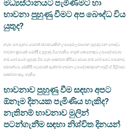
මධ්‍යස්ථානයට පැමිණීමට හා
භාවනා පුහුණු වීමට අප බෞද්ධ විය
යුතුද?
නැත. ඔබ දැනට වෙනත් ස්ථානයකින් උපදෙස් ලබාගෙන පුහුණු වන බෞද්ධ
භාවනා ක්‍රමයක් මෙහිදී ද පුහුණු විය හැකිය. නමුත් කෙනෙකුට උපදෙස් අවශ්‍ය
නම් හෝ ඔබේ පුහුණු වීම් ගැන සාකච්ඡා කිරීමට අවශ්‍ය නම් හෝ ඔබට භාවනාව
සම්බන්ධව යම්කිසි ගැටළුවක් ඇත්නම් භාවනා උපදේශකතුමන් හමුවී ඒ පිළිබඳව
සාකච්ඡා කළ හැකිය.
භාවනාව පුහුණු වීම සඳහා අපට
ඕනෑම දිනයක පැමිණිය හැකිද?
නැතිනම් භාවනාව මුලින්
පටන්ගැනීම සඳහා නිශ්චිත දිනයන්