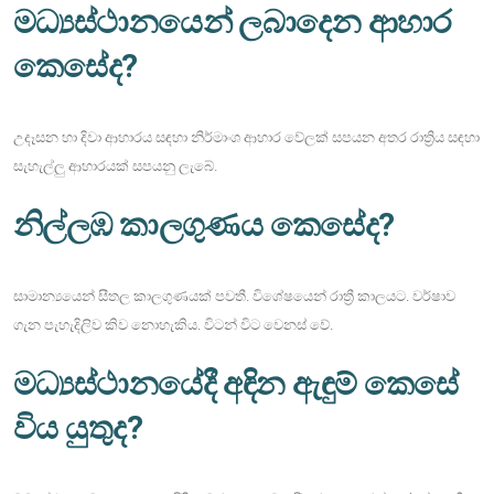
මධ්‍යස්ථානයෙන් ලබාදෙන ආහාර
කෙසේද?
උදෑසන හා දිවා ආහාරය සඳහා නිර්මාංශ ආහාර වේලක් සපයන අතර රාත්‍රිය සඳහා
සැහැල්ලු ආහාරයක් සපයනු ලැබේ.
නිල්ලඹ කාලගුණය කෙසේද?
සාමාන්‍යයෙන් සීතල කාලගුණයක් පවතී. විශේෂයෙන් රාත්‍රී කාලයට. වර්ෂාව
ගැන පැහැදිලිව කිව නොහැකිය. විටන් විට වෙනස් වේ.
මධ්‍යස්ථානයේදී අඳින ඇඳුම් කෙසේ
විය යුතුද?