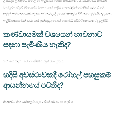
උපදෙස් ලබාදීමට සිංහල හා ඉංග්‍රීසි යන භාෂා භාවිතා කරයි. සමහරවිට භාවනා
වැඩමුළු සම්පූර්ණයෙන්ම සිංහල හෝ ඉංග්‍රීසි භාෂාවලින් පමණක් පැවැත්වේ.
නමුත් සාමාන්‍යයෙන් සමූහ භාවනාවලදී උපදේශකතුමා විසින් පළමුව සිංහල හෝ
ඉංග්‍රීසි භාෂාවෙන් කථා කර ඉන්පසු අනෙක් භාෂාවට පරිවර්තනය කරනු ලබයි.
කණ්ඩායමක් වශයෙන් භාවනාව
සඳහා පැමිණිය හැකිද?
ඔව්. මේ සඳහා වේලාසනින් අයදුම් කළ යුතුය.
හදිසි අවස්ථාවකදී රෝහල් පහසුකම්
ආසන්නයේ පවතීද?
මහනුවර මහ රෝහලට පැය 2කින් පමණ යා හැකිය.