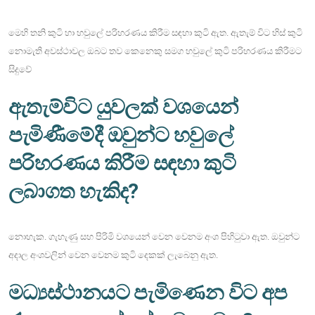
මෙහි තනි කුටි හා හවුලේ පරිහරණය කිරීම සඳහා කුටි ඇත. ඇතැම් විට හිස් කුටි
නොමැති අවස්ථාවල ඔබට තව කෙනෙකු සමග හවුලේ කුටි පරිහරණය කිරීමට
සිදුවේ
ඇතැම්විට යුවලක් වශයෙන්
පැමිණීමේදී ඔවුන්ට හවුලේ
පරිහරණය කිරීම සඳහා කුටි
ලබාගත හැකිද?
නොහැක. ගැහැණු සහ පිරිමි වශයෙන් වෙන වෙනම අංශ පිහිටුවා ඇත. ඔවුන්ට
අදාල අංශවලින් වෙන වෙනම කුටි දෙකක් ලැබෙනු ඇත.
මධ්‍යස්ථානයට පැමිණෙන විට අප