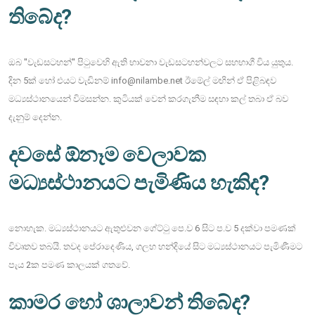
තිබේද?
ඔබ ''වැඩසටහන්'' පිටුවෙහි ඇති භාවනා වැඩසටහන්වලට සහභාගී විය යුතුය.
දින 5ක් හෝ එයට වැඩිනම් info@nilambe.net ඊමේල් මඟින් ඒ පිළිබඳව
මධ්‍යස්ථානයෙන් විමසන්න. කුටියක් වෙන් කරගැනීම සඳහා කල් තබා ඒ බව
දැනුම් දෙන්න.
දවසේ ඕනෑම වෙලාවක
මධ්‍යස්ථානයට පැමිණිය හැකිද?
නොහැක. මධ්‍යස්ථානයට ඇතුළුවන ගේට්ටු පෙ.ව 6 සිට ප.ව 5 දක්වා පමණක්
විවෘතව තබයි. තවද පේරාදෙණිය, ගලහ හන්දියේ සිට මධ්‍යස්ථානයට පැමිණීමට
පැය 2ක පමණ කාලයක් ගතවේ.
කාමර හෝ ශාලාවන් තිබේද?