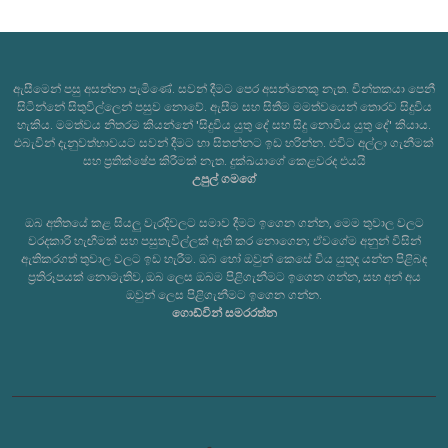
ඇසීමෙන් පසු අසන්නා පැමිණේ. සවන් දීමට පෙර අසන්නෙකු නැත. චින්තකයා පෙනී
සිටින්නේ සිතුවිල්ලෙන් පසුව නොවේ. ඇසීම සහ සිතීම මමත්වයෙන් තොරව සිදුවිය
හැකිය. මමත්වය නිතරම කියන්නේ 'සිදුවිය යුතු දේ සහ සිදු නොවිය යුතු දේ' කියාය.
එබැවින් දැනුවත්භාවයට සවන් දීමට හා සිතන්නට ඉඩ හරින්න. එවිට අල්ලා ගැනීමක්
සහ ප්‍රතික්ෂේප කිරීමක් නැත. දුක්ඛයාගේ කෙළවරද එයයි
උපුල් ගමගේ
ඔබ අතීතයේ කළ සියලු වැරදිවලට සමාව දීමට ඉගෙන ගන්න, මෙම තුවාල වලට
වරදකාරි හැඟීමක් සහ පසුතැවිල්ලක් ඇති කර නොගෙන; ඒවගේම අනුන් විසින්
ඇතිකරගත් තුවාල වලට ඉඩ හැරීම. ඔබ හෝ ඔවුන් කෙසේ විය යුතුද යන්න පිළිබඳ
ප්‍රතිරූපයක් නොමැතිව, ඔබ ලෙස ඔබම පිළිගැනීමට ඉගෙන ගන්න, සහ අන් අය
ඔවුන් ලෙස පිළිගැනීමට ඉගෙන ගන්න.
ගොඩ්වින් සමරරත්න