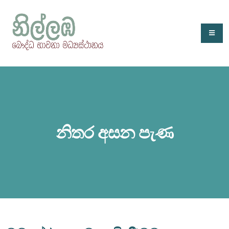
නිතර අසන පැණ